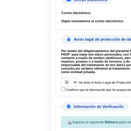
Correo electrónico:
Digite nuevamente el correo electrónico:
Aviso legal de protección de d
Por medio del diligenciamiento del presente 
FADP- para tratar mis datos personales, con fines selección, evaluación e incorporación académica, comerciales, publicitarios, estadísticos o estratégicos, así como el
contacto a través de medios telefónicos, electrónicos (SMS, chat, correo electrónico y demás medios considerados electrónicos) físicos y/o personales, individuales o
responsable del tratamiento de mis datos personales y que ha colocado a mi disposició
consulta y/o reclamo referente al tratamiento de mis datos personales, ejercer mis derechos de acuerdo a la Le
como entidad privada.
He leído el Aviso Legal de Protec
Confirmo que la información que he proporcion
Información de Verificación
Ingrese el siguiente
Número
para ver