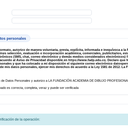
atos personales
formato, autorizo de manera voluntaria, previa, explícita, informada e inequívoca a 
masivos, propios o a través de terceros, y de acuerdo al Aviso de Privacidad disponible en
https://www.fadp.edu.co
. Declaro que
n el siguiente correo electrónico datospersonales@fadp.edu.co para atender cualquier
y 1581 de 2012. La FADP tratará estos datos durante su vigencia
ción de Datos Personales y autorizo a LA FUNDACIÓN ACADEMIA DE DIBUJO PROFESIONAL a
ado es correcta, completa, veraz y puede ser verificada
ificación de la operación: